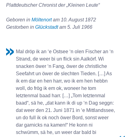
Plattdeutscher Chronist der „Kleinen Leute“
Geboren in
Möltenort
am 10. August 1872
Gestorben in
Glückstadt
am 5. Juli 1966
Mal dröp ik an ‘e Ostsee ‘n olen Fischer an ‘n
Strand, de weer bi un flick sin Aalkörf. Wi
snacken öwer ‘n Fang, öwer de christliche
Seefahrt un öwer de slechten Tieden. […] As
ik em dar en hen harr, wo ik em hen hebbn
woll, do frög ik em ok, woneer he tom
letztenmal baad harr. […] „Tom letztenmal
baad“, sä he, „dat kann ik di up ‘n Dag seggn:
dat weer den 21. Juni 1871 in ‘e Mittlandssee,
un do full ik ok noch öwer Bord, sonst weer
dar garnicks na kamen!“ He konn ni
schwümm, sä he, un weer dar bald bi