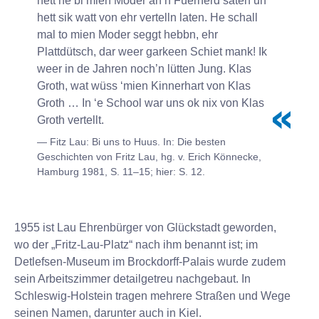
hett he bi mien Moder an’n Füerherd säten un
hett sik watt von ehr vertelln laten. He schall
mal to mien Moder seggt hebbn, ehr
Plattdütsch, dar weer garkeen Schiet mank! Ik
weer in de Jahren noch’n lütten Jung. Klas
Groth, wat wüss ‘mien Kinnerhart von Klas
Groth … In ‘e School war uns ok nix von Klas
Groth vertellt.
Fitz Lau: Bi uns to Huus. In: Die besten
Geschichten von Fritz Lau, hg. v. Erich Könnecke,
Hamburg 1981, S. 11–15; hier: S. 12.
1955 ist Lau Ehrenbürger von Glückstadt geworden,
wo der „Fritz-Lau-Platz“ nach ihm benannt ist; im
Detlefsen-Museum im Brockdorff-Palais wurde zudem
sein Arbeitszimmer detailgetreu nachgebaut. In
Schleswig-Holstein tragen mehrere Straßen und Wege
seinen Namen, darunter auch in Kiel.