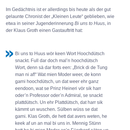
Im Gedächtnis ist er allerdings bis heute als der gut
gelaunte Chronist der „Kleinen Leute“ geblieben, wie
etwa in seiner Jugenderinnerung
Bi uns to Huus
, in
der Klaus Groth einen Gastauftritt hat:
Bi uns to Huus wör keen Wort Hoochdütsch
snackt. Full dar doch mal’n hoochdütsch
Wort, denn sä dar forts een: „Brick di de Tung
man ni af!“ Wat mien Moder weer, de konn
garni hoochdütsch, un dat weer ehr ganz
eendoon, wat se Prinz Heineri vör sik harr
oder’n Professor oder’n Admiral, se snackt
plattdütsch. Un ehr Plattdütsch, dat harr sik
kämmt un wuschen. Sülben wüss se dat
garni. Klas Groth, de hett dat avers weten, he
keek af un an mal bi uns in. Mennig Stünn