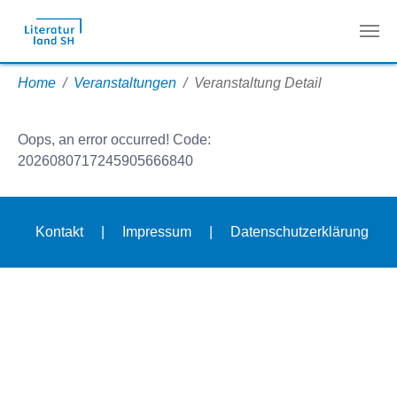
Zum Hauptinhalt springen
Sie sind hier:
Home
Veranstaltungen
Veranstaltung Detail
Oops, an error occurred! Code:
2026080717245905666840
Kontakt
|
Impressum
|
Datenschutzerklärung