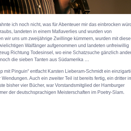
 ahnte ich noch nicht, was für Abenteuer mir das einbrocken wür
aubs, landeten in einem Mafiaverlies und wurden von
en wir uns um zweijährige Zwillinge kümmern, wurden mit dies
wielichtigen Walfänger aufgenommen und landeten unfreiwillig
zeug Richtung Todesinsel, wo eine Schatzsuche gänzlich ande
h noch die sieben Tanten aus Südamerika …
p mit Pinguin“ entfacht Karsten Lieberam-Schmidt ein einzigart
endungen. Auch ein zweiter Teil ist bereits fertig, ein dritter i
sste bisher vier Bücher, war Vorstandsmitglied der Hamburger
hmer der deutschsprachigen Meisterschaften im Poetry-Slam.