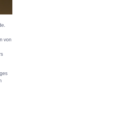
de.
en von
rs
iges
m