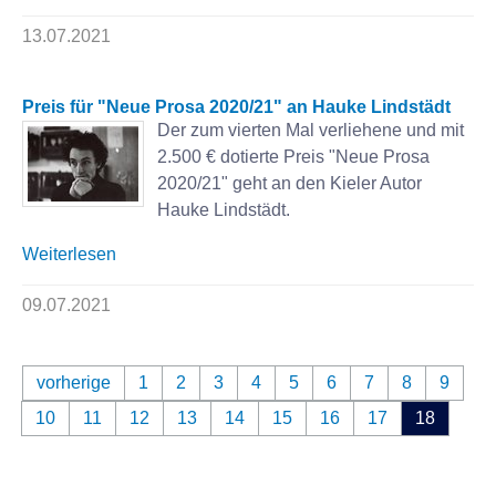
13.07.2021
Preis für "Neue Prosa 2020/21" an Hauke Lindstädt
Der zum vierten Mal verliehene und mit
2.500 € dotierte Preis "Neue Prosa
2020/21" geht an den Kieler Autor
Hauke Lindstädt.
Weiterlesen
09.07.2021
vorherige
1
2
3
4
5
6
7
8
9
10
11
12
13
14
15
16
17
18